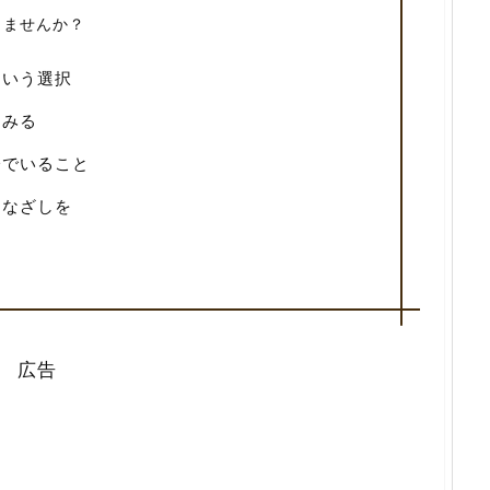
りませんか？
という選択
てみる
分でいること
まなざしを
広告