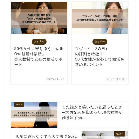
おすすめ
おすすめ
50代女性に寄り添う「with
ツヴァイ（ZWEI）
Owl結婚相談所」
の評判と特徴｜
少人数制で安心の婚活サポ
50代女性が安心して婚活を
ート
進めるポイント
2025-08-21
2025-08-20
また誰かと笑いたいと思ったとき
─大切な人を見送った50代女性が
歩き出す婚...
店舗に通わなくても大丈夫？50代