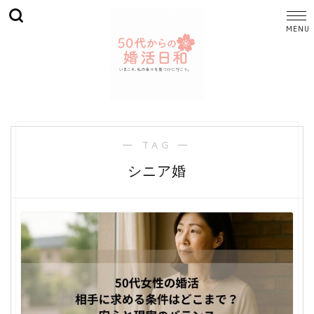
― TAG ―
シニア婚